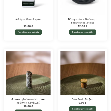
Αιθέριο έλαιο λεμόνι
Βάση καύσης Νούφαρο
backflow και sticks
13.00
€
12.00
€
Προσθήκη στο καλάθι
Προσθήκη στο καλάθι
Φασκόμηλο λευκό Ματσάκι
Palo Santo Βαζάκι
καύσης ( Κανέλλα )
6.00
€
10.00
€
Προσθήκη στο καλάθι