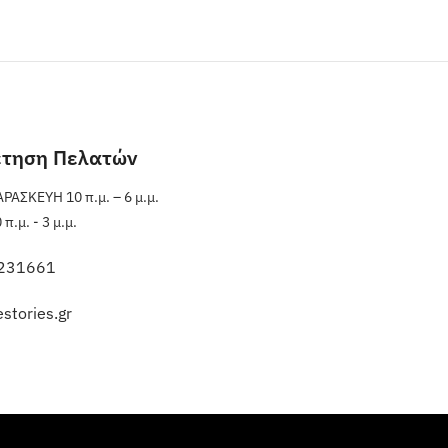
έτηση Πελατών
ΑΣΚΕΥΗ 10 π.μ. – 6 μ.μ.
.μ. - 3 μ.μ.
231661
stories.gr