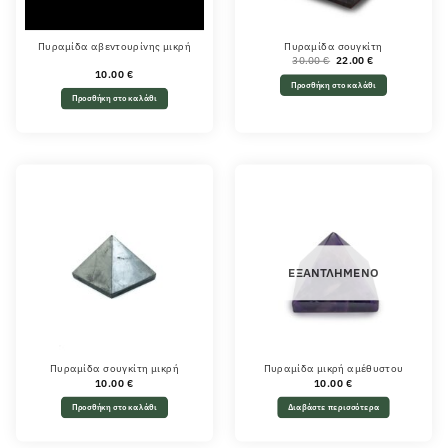
Πυραμίδα αβεντουρίνης μικρή
Πυραμίδα σουγκίτη
Original
Η
30.00
€
22.00
€
price
τρέχουσα
10.00
€
was:
τιμή
Προσθήκη στο καλάθι
30.00 €.
είναι:
22.00 €.
Προσθήκη στο καλάθι
ΕΞΑΝΤΛΗΜΈΝΟ
Πυραμίδα σουγκίτη μικρή
Πυραμίδα μικρή αμέθυστου
10.00
€
10.00
€
Προσθήκη στο καλάθι
Διαβάστε περισσότερα