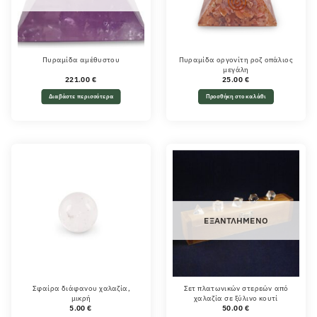
Πυραμίδα αμέθυστου
Πυραμίδα οργονίτη ροζ οπάλιος
μεγάλη
221.00
€
25.00
€
Διαβάστε περισσότερα
Προσθήκη στο καλάθι
ΕΞΑΝΤΛΗΜΈΝΟ
Σφαίρα διάφανου χαλαζία,
Σετ πλατωνικών στερεών από
μικρή
χαλαζία σε ξύλινο κουτί
5.00
€
50.00
€