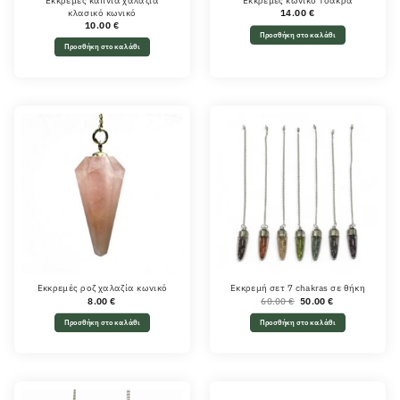
Εκκρεμές καπνία χαλαζία
Εκκρεμές κωνικό Τσάκρα
κλασικό κωνικό
14.00
€
10.00
€
Προσθήκη στο καλάθι
Προσθήκη στο καλάθι
Εκκρεμές ροζ χαλαζία κωνικό
Εκκρεμή σετ 7 chakras σε θήκη
Original
Η
8.00
€
60.00
€
50.00
€
price
τρέχουσα
was:
τιμή
Προσθήκη στο καλάθι
Προσθήκη στο καλάθι
60.00 €.
είναι:
50.00 €.