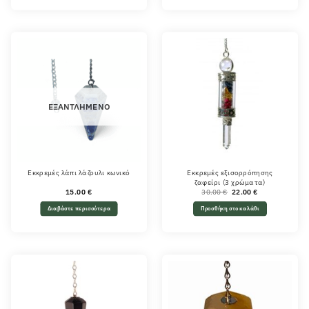
ΕΞΑΝΤΛΗΜΈΝΟ
Εκκρεμές λάπι λάζουλι κωνικό
Εκκρεμές εξισορρόπησης
ζαφείρι (3 χρώματα)
Original
Η
15.00
€
30.00
€
22.00
€
price
τρέχουσα
was:
τιμή
Διαβάστε περισσότερα
Προσθήκη στο καλάθι
30.00 €.
είναι:
22.00 €.