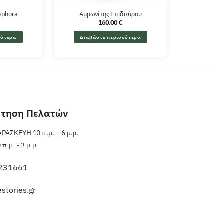
ophora
Αμμωνίτης Επιδαύρου
160.00
€
σότερα
Διαβάστε περισσότερα
έτηση Πελατών
ΑΣΚΕΥΗ 10 π.μ. – 6 μ.μ.
.μ. - 3 μ.μ.
231661
stories.gr