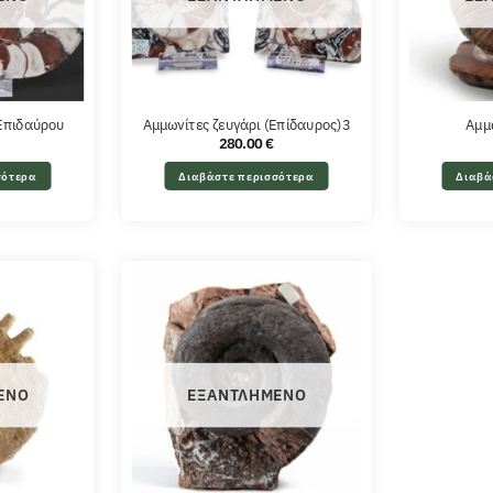
 Επιδαύρου
Αμμωνίτες ζευγάρι (Επίδαυρος)3
Αμμ
280.00
€
σότερα
Διαβάστε περισσότερα
Διαβά
ΈΝΟ
ΕΞΑΝΤΛΗΜΈΝΟ