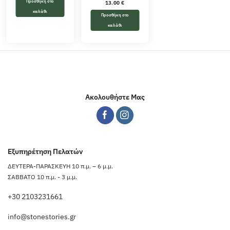
Προσθήκη στο
13.00
€
καλάθι
Προσθήκη στο
καλάθι
Ακολουθήστε Μας
Εξυπηρέτηση Πελατών
ΔΕΥΤΕΡΑ-ΠΑΡΑΣΚΕΥΗ 10 π.μ. – 6 μ.μ.
ΣΑΒΒΑΤΟ 10 π.μ. - 3 μ.μ.
+30 2103231661
info@stonestories.gr