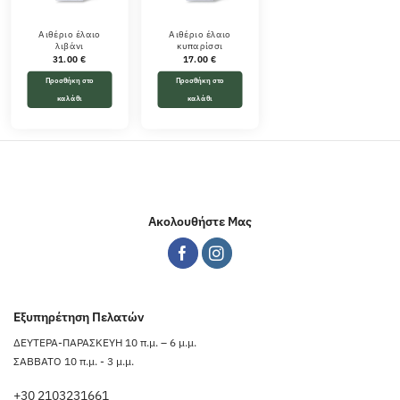
Αιθέριο έλαιο
Αιθέριο έλαιο
λιβάνι
κυπαρίσσι
31.00
€
17.00
€
Προσθήκη στο
Προσθήκη στο
καλάθι
καλάθι
Ακολουθήστε Μας
Εξυπηρέτηση Πελατών
ΔΕΥΤΕΡΑ-ΠΑΡΑΣΚΕΥΗ 10 π.μ. – 6 μ.μ.
ΣΑΒΒΑΤΟ 10 π.μ. - 3 μ.μ.
+30 2103231661