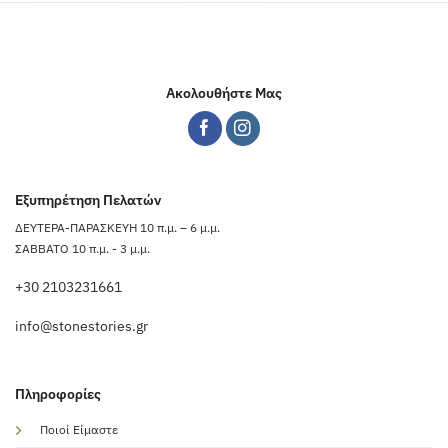
Ακολουθήστε Μας
Εξυπηρέτηση Πελατών
ΔΕΥΤΕΡΑ-ΠΑΡΑΣΚΕΥΗ 10 π.μ. – 6 μ.μ.
ΣΑΒΒΑΤΟ 10 π.μ. - 3 μ.μ.
+30 2103231661
info@stonestories.gr
Πληροφορίες
Ποιοί Είμαστε