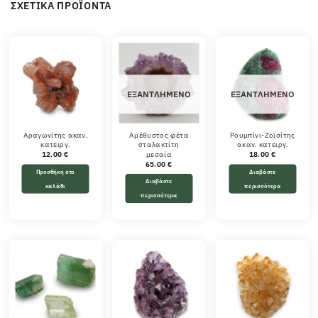
ΣΧΕΤΙΚΆ ΠΡΟΪΌΝΤΑ
ΕΞΑΝΤΛΗΜΈΝΟ
ΕΞΑΝΤΛΗΜΈΝΟ
Αραγωνίτης ακαν.
Αμέθυστος φέτα
Ρουμπίνι-Ζοϊσίτης
κατειργ.
σταλακτίτη
ακαν. κατειργ.
μεσαία
12.00
€
18.00
€
65.00
€
Προσθήκη στο
Διαβάστε
Διαβάστε
καλάθι
περισσότερα
περισσότερα