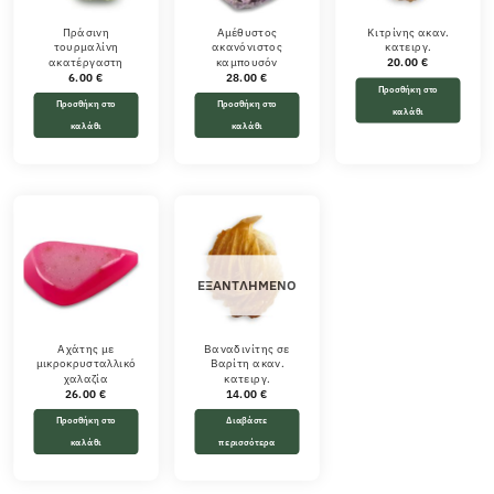
Πράσινη
Αμέθυστος
Κιτρίνης ακαν.
τουρμαλίνη
ακανόνιστος
κατειργ.
ακατέργαστη
καμπουσόν
20.00
€
6.00
€
28.00
€
Προσθήκη στο
Προσθήκη στο
Προσθήκη στο
καλάθι
καλάθι
καλάθι
ΕΞΑΝΤΛΗΜΈΝΟ
Αχάτης με
Βαναδινίτης σε
μικροκρυσταλλικό
Βαρίτη ακαν.
χαλαζία
κατειργ.
26.00
€
14.00
€
Προσθήκη στο
Διαβάστε
καλάθι
περισσότερα