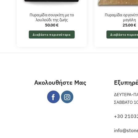
Πυραμίδα σουγκίτη με το
Πυραμίδα οργονίτ
λουλούδι της ζωής
μεγάλη
50.00
€
25.00
€
Διαβάστε περισσότερα
Διαβάστε περισ
Ακολουθήστε Μας
Εξυπηρ
ΔΕΥΤΕΡΑ-ΠΑΡ
ΣΑΒΒΑΤΟ 10 π
+30 2103
info@stone