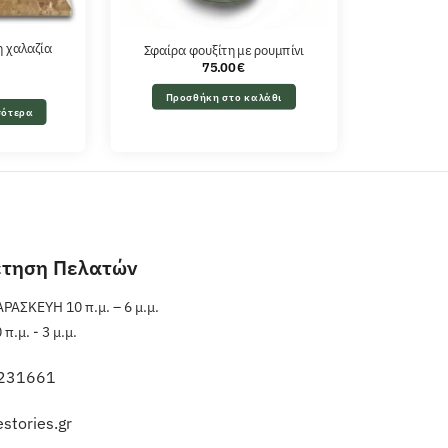
η χαλαζία
Σφαίρα φουξίτη με ρουμπίνι
75.00
€
Προσθήκη στο καλάθι
σότερα
έτηση Πελατών
ΑΣΚΕΥΗ 10 π.μ. – 6 μ.μ.
.μ. - 3 μ.μ.
231661
stories.gr