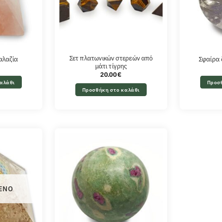
Σετ πλατωνικών στερεών από
αλαζία
Σφαίρα 
μάτι τίγρης
20.00
€
αλάθι
Προσ
Προσθήκη στο καλάθι
ΈΝΟ