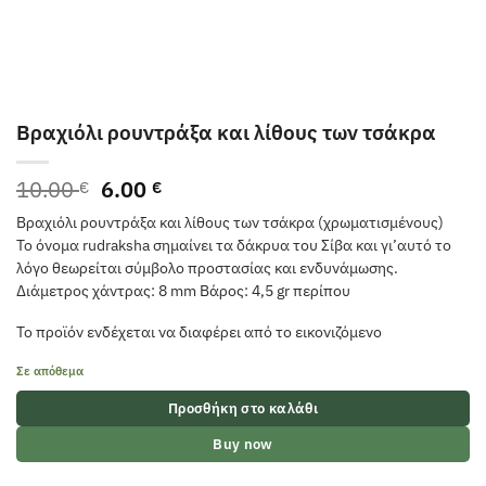
Βραχιόλι ρουντράξα και λίθους των τσάκρα
Original
Η
10.00
6.00
€
€
price
τρέχουσα
Βραχιόλι ρουντράξα και λίθους των τσάκρα (χρωματισμένους)
was:
τιμή
Το όνομα rudraksha σημαίνει τα δάκρυα του Σίβα και γι’αυτό το
10.00 €.
είναι:
λόγο θεωρείται σύμβολο προστασίας και ενδυνάμωσης.
6.00 €.
Διάμετρος χάντρας: 8 mm Βάρος: 4,5 gr περίπου
Το προϊόν ενδέχεται να διαφέρει από το εικονιζόμενο
Σε απόθεμα
Προσθήκη στο καλάθι
Buy now