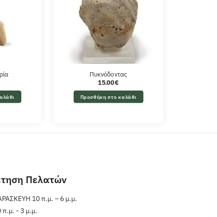
ρία
Πυκνόδοντας
15.00
€
αλάθι
Προσθήκη στο καλάθι
έτηση Πελατών
ΑΣΚΕΥΗ 10 π.μ. – 6 μ.μ.
.μ. - 3 μ.μ.