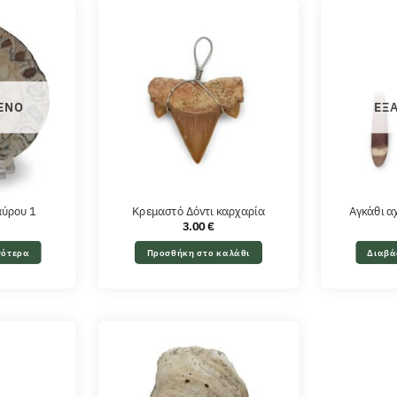
ΈΝΟ
ΕΞ
αύρου 1
Κρεμαστό Δόντι καρχαρία
Αγκάθι α
3.00
€
σότερα
Προσθήκη στο καλάθι
Διαβά