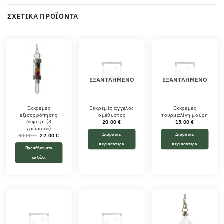
ΣΧΕΤΙΚΆ ΠΡΟΪΌΝΤΑ
ΕΞΑΝΤΛΗΜΈΝΟ
ΕΞΑΝΤΛΗΜΈΝΟ
Εκκρεμές
Εκκρεμές άγγελος
Εκκρεμές
εξισορρόπησης
αμέθυστος
τουρμαλίνη μαύρη
ζαφείρι (3
20.00
€
15.00
€
χρώματα)
Διαβάστε
Διαβάστε
Original
Η
30.00
€
22.00
€
price
τρέχουσα
περισσότερα
περισσότερα
was:
τιμή
Προσθήκη στο
30.00 €.
είναι:
22.00 €.
καλάθι