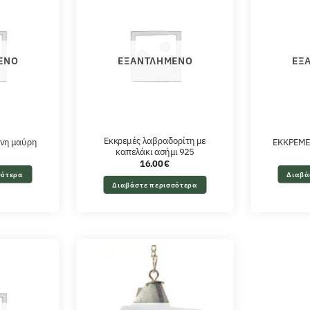
ΈΝΟ
ΕΞΑΝΤΛΗΜΈΝΟ
ΕΞ
Εκκρεμές λαβραδορίτη με
ίνη μαύρη
ΕΚΚΡΕΜΕ
καπελάκι ασήμι 925
16.00
€
σότερα
Διαβά
Διαβάστε περισσότερα