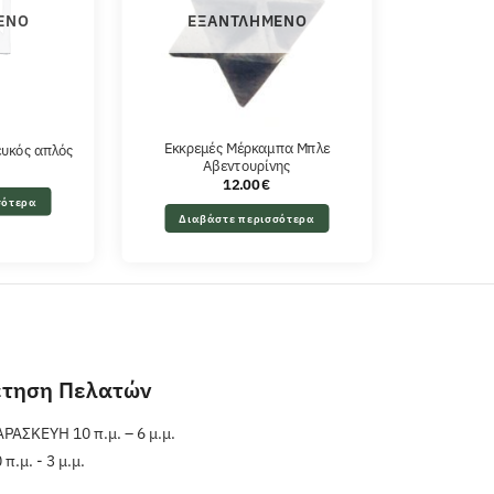
ΈΝΟ
ΕΞΑΝΤΛΗΜΈΝΟ
Εκκρεμές Μέρκαμπα Μπλε
ευκός απλός
Αβεντουρίνης
12.00
€
σότερα
Διαβάστε περισσότερα
έτηση Πελατών
ΑΣΚΕΥΗ 10 π.μ. – 6 μ.μ.
.μ. - 3 μ.μ.