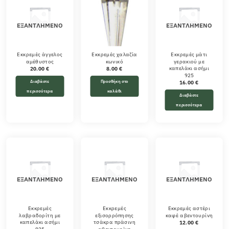
ΕΞΑΝΤΛΗΜΈΝΟ
ΕΞΑΝΤΛΗΜΈΝΟ
Εκκρεμές άγγελος
Εκκρεμές χαλαζία
Εκκρεμές μάτι
αμέθυστος
κωνικό
γερακιού με
καπελάκι ασήμι
20.00
€
8.00
€
925
Διαβάστε
Προσθήκη στο
16.00
€
περισσότερα
καλάθι
Διαβάστε
περισσότερα
ΕΞΑΝΤΛΗΜΈΝΟ
ΕΞΑΝΤΛΗΜΈΝΟ
ΕΞΑΝΤΛΗΜΈΝΟ
Εκκρεμές
Εκκρεμές
Εκκρεμές αστέρι
λαβραδορίτη με
εξισορρόπησης
καφέ αβεντουρίνη
καπελάκι ασήμι
τσάκρα πράσινη
12.00
€