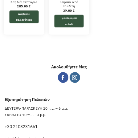
Καρδιά σεπτάρια
Καρδιά από
θουλίτη
285.00
€
39.00
€
Διαβάστε
Προσθήκη στο
περισσότερα
καλάθι
Ακολουθήστε Μας
Εξυπηρέτηση Πελατών
ΔΕΥΤΕΡΑ-ΠΑΡΑΣΚΕΥΗ 10 π.μ. – 6 μ.μ.
ΣΑΒΒΑΤΟ 10 π.μ. - 3 μ.μ.
+30 2103231661