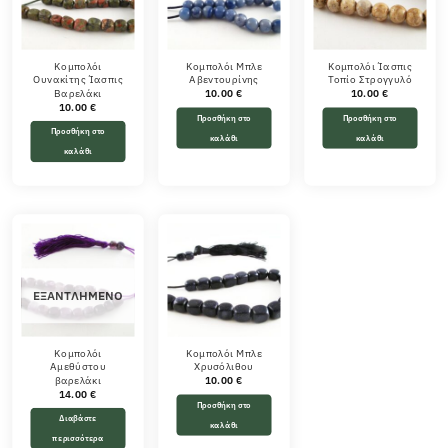
Κομπολόι
Κομπολόι Μπλε
Κομπολόι Ίασπις
Ουνακίτης Ίασπις
Αβεντουρίνης
Τοπίο Στρογγυλό
Βαρελάκι
10.00
€
10.00
€
10.00
€
Προσθήκη στο
Προσθήκη στο
Προσθήκη στο
καλάθι
καλάθι
καλάθι
ΕΞΑΝΤΛΗΜΈΝΟ
Κομπολόι
Κομπολόι Μπλε
Αμεθύστου
Χρυσόλιθου
βαρελάκι
10.00
€
14.00
€
Προσθήκη στο
Διαβάστε
καλάθι
περισσότερα