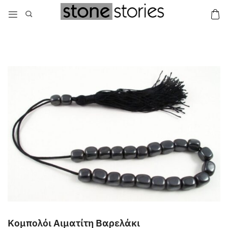
Μετάβαση
στο
περιεχόμενο
Κομπολόι Αιματίτη Βαρελάκι