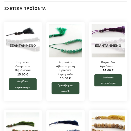
ΣΧΕΤΙΚΆ ΠΡΟΪΌΝΤΑ
ΕΞΑΝΤΛΗΜΈΝΟ
ΕΞΑΝΤΛΗΜΈΝΟ
Κομπολόι
Κομπολόι
Κομπολόι
διάφανου
Αβεντουρίνη
Αμεθύστου
Οψιδιανού
Πράσινη
14.00
€
Στρογγυλό
15.00
€
Διαβάστε
10.00
€
Διαβάστε
περισσότερα
Προσθήκη στο
περισσότερα
καλάθι