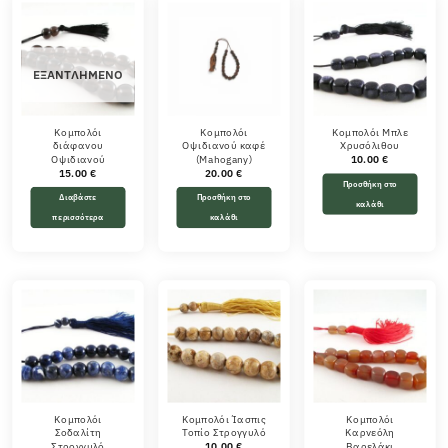
ΕΞΑΝΤΛΗΜΈΝΟ
Κομπολόι
Κομπολόι
Κομπολόι Μπλε
διάφανου
Οψιδιανού καφέ
Χρυσόλιθου
Οψιδιανού
(Mahogany)
10.00
€
15.00
€
20.00
€
Προσθήκη στο
Διαβάστε
Προσθήκη στο
καλάθι
περισσότερα
καλάθι
Κομπολόι
Κομπολόι Ίασπις
Κομπολόι
Σοδαλίτη
Τοπίο Στρογγυλό
Καρνεόλη
Στρογγυλό
Βαρελάκι
10.00
€