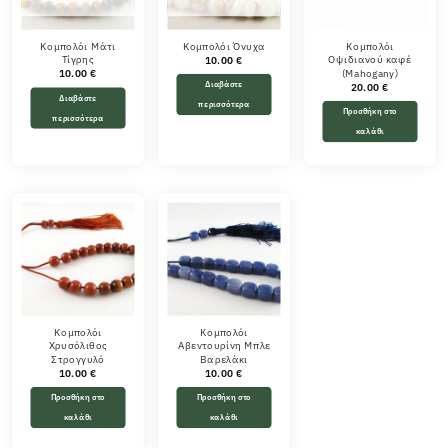
Κομπολόι Μάτι
Κομπολόι Όνυχα
Κομπολόι
Τίγρης
Οψιδιανού καφέ
10.00
€
(Mahogany)
10.00
€
Διαβάστε
20.00
€
Διαβάστε
περισσότερα
Προσθήκη στο
περισσότερα
καλάθι
Κομπολόι
Κομπολόι
Χρυσόλιθος
Αβεντουρίνη Μπλε
Στρογγυλό
Βαρελάκι
10.00
€
10.00
€
Προσθήκη στο
Προσθήκη στο
καλάθι
καλάθι