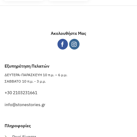
Ακολουθήστε Μας
Εξυπηρέτηση Πελατών
ΔΕΥΤΕΡΑ-ΠΑΡΑΣΚΕΥΗ 10 π.μ. – 6 μ.μ.
ΣΑΒΒΑΤΟ 10 π.μ. - 3 μ.μ.
+30 2103231661
info@stonestories.gr
Πληροφορίες
Ποιοί Είμαστε