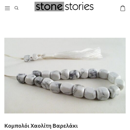
Μετάβαση
στο
περιεχόμενο
Κομπολόι Χαολίτη Βαρελάκι