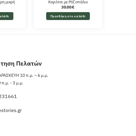
ρη μικρή
Καρότσι με Ρόζ οπάλιο
30.00
€
αλάθι
Προσθήκη στο καλάθι
έτηση Πελατών
ΑΣΚΕΥΗ 10 π.μ. – 6 μ.μ.
.μ. - 3 μ.μ.
231661
stories.gr