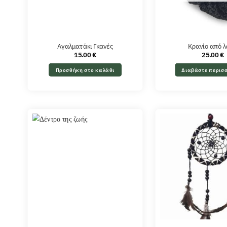
Αγαλματάκι Γκανές
Κρανίο από 
15.00
€
25.00
€
Προσθήκη στο καλάθι
Διαβάστε περισ