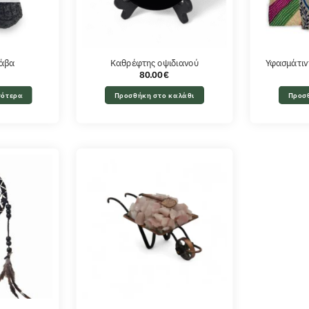
λάβα
Καθρέφτης οψιδιανού
Υφασμάτιν
80.00
€
σότερα
Προσθήκη στο καλάθι
Προσ