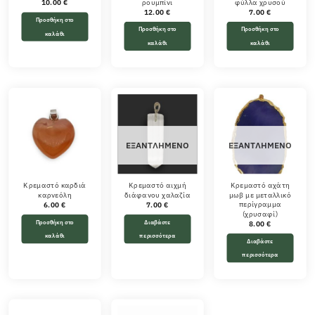
ρουμπίνι
φύλλα χρυσού
10.00
€
12.00
€
7.00
€
Προσθήκη στο
Προσθήκη στο
Προσθήκη στο
καλάθι
καλάθι
καλάθι
ΕΞΑΝΤΛΗΜΈΝΟ
ΕΞΑΝΤΛΗΜΈΝΟ
Κρεμαστό καρδιά
Κρεμαστό αιχμή
Κρεμαστό αχάτη
καρνεόλη
διάφανου χαλαζία
μωβ με μεταλλικό
περίγραμμα
6.00
€
7.00
€
(χρυσαφί)
Προσθήκη στο
Διαβάστε
8.00
€
καλάθι
περισσότερα
Διαβάστε
περισσότερα