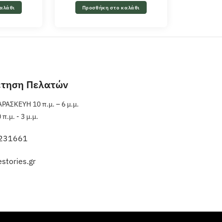
αλάθι
Προσθήκη στο καλάθι
έτηση Πελατών
ΑΣΚΕΥΗ 10 π.μ. – 6 μ.μ.
.μ. - 3 μ.μ.
231661
stories.gr