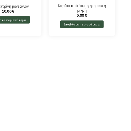
Καρδιά από ίασπη κρεμαστή
κιτρίνη μενταγιόν
μικρή
10.00
€
5.00
€
στε περισσότερα
Διαβάστε περισσότερα