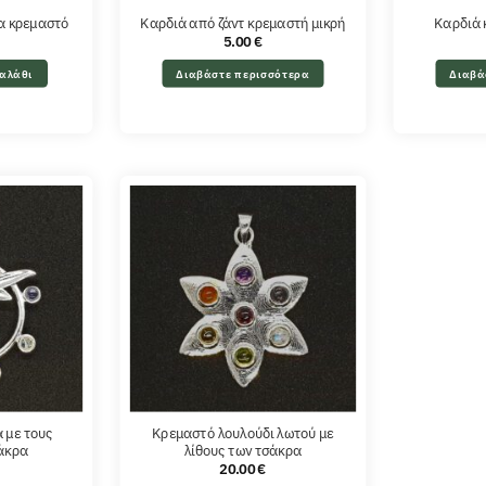
ία κρεμαστό
Καρδιά από ζάντ κρεμαστή μικρή
Καρδιά 
5.00
€
αλάθι
Διαβάστε περισσότερα
Διαβά
 με τους
Κρεμαστό λουλούδι λωτού με
σάκρα
λίθους των τσάκρα
20.00
€