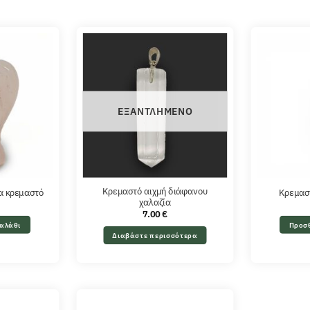
ΕΞΑΝΤΛΗΜΈΝΟ
Κρεμαστό αιχμή διάφανου
ία κρεμαστό
Κρεμαστ
χαλαζία
7.00
€
αλάθι
Προσ
Διαβάστε περισσότερα