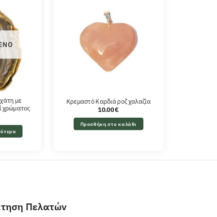
ΈΝΟ
χάτη με
Κρεμαστό Καρδιά ροζ χαλαζία
ί χρώματος
10.00
€
Προσθήκη στο καλάθι
σότερα
έτηση Πελατών