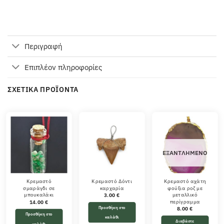
Περιγραφή
Επιπλέον πληροφορίες
ΣΧΕΤΙΚΆ ΠΡΟΪΌΝΤΑ
ΕΞΑΝΤΛΗΜΈΝΟ
Κρεμαστό
Κρεμαστό Δόντι
Κρεμαστό αχάτη
σμαράγδι σε
καρχαρία
φούξια ροζ με
μπουκαλάκι
μεταλλικό
3.00
€
περίγραμμα
14.00
€
Προσθήκη στο
8.00
€
Προσθήκη στο
καλάθι
Διαβάστε
καλάθι