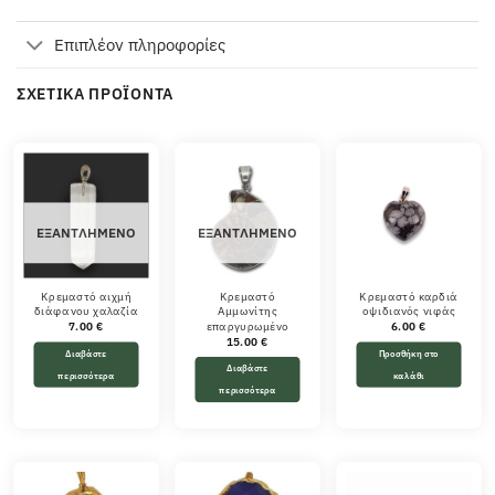
Επιπλέον πληροφορίες
ΣΧΕΤΙΚΆ ΠΡΟΪΌΝΤΑ
ΕΞΑΝΤΛΗΜΈΝΟ
ΕΞΑΝΤΛΗΜΈΝΟ
Κρεμαστό αιχμή
Κρεμαστό
Κρεμαστό καρδιά
διάφανου χαλαζία
Αμμωνίτης
οψιδιανός νιφάς
επαργυρωμένο
7.00
€
6.00
€
15.00
€
Διαβάστε
Προσθήκη στο
Διαβάστε
περισσότερα
καλάθι
περισσότερα