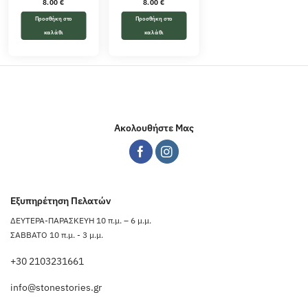
8.00
€
8.00
€
Προσθήκη στο
Προσθήκη στο
καλάθι
καλάθι
Ακολουθήστε Μας
Εξυπηρέτηση Πελατών
ΔΕΥΤΕΡΑ-ΠΑΡΑΣΚΕΥΗ 10 π.μ. – 6 μ.μ.
ΣΑΒΒΑΤΟ 10 π.μ. - 3 μ.μ.
+30 2103231661
info@stonestories.gr