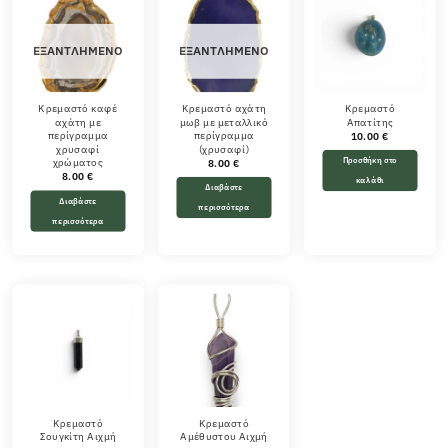
ΕΞΑΝΤΛΗΜΈΝΟ
ΕΞΑΝΤΛΗΜΈΝΟ
Κρεμαστό καφέ
Κρεμαστό αχάτη
Κρεμαστό
αχάτη με
μωβ με μεταλλικό
Απατίτης
περίγραμμα
περίγραμμα
10.00
€
χρυσαφί
(χρυσαφί)
Προσθήκη στο
χρώματος
8.00
€
8.00
€
καλάθι
Διαβάστε
Διαβάστε
περισσότερα
περισσότερα
Κρεμαστό
Κρεμαστό
Σουγκίτη Αιχμή
Αμέθυστου Αιχμή