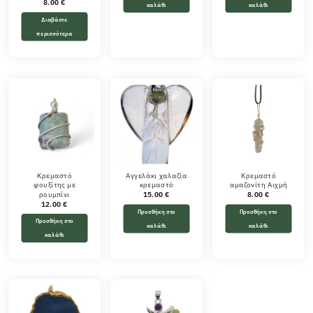
8.00
€
καλάθι
καλάθι
Διαβάστε
περισσότερα
Κρεμαστό
Αγγελάκι χαλαζία
Κρεμαστό
φουξίτης με
κρεμαστό
αμαζονίτη Αιχμή
ρουμπίνι
15.00
€
8.00
€
12.00
€
Προσθήκη στο
Προσθήκη στο
Προσθήκη στο
καλάθι
καλάθι
καλάθι