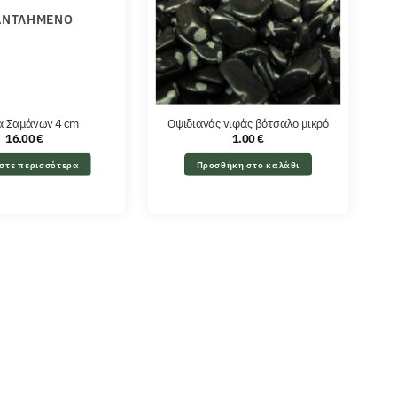
ΑΝΤΛΗΜΈΝΟ
α Σαμάνων 4 cm
Οψιδιανός νιφάς βότσαλο μικρό
16.00
€
1.00
€
στε περισσότερα
Προσθήκη στο καλάθι