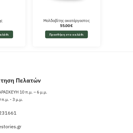
ης
Μολδαβίτης ακατέργαστος
55.00
€
αλάθι
Προσθήκη στο καλάθι
έτηση Πελατών
ΑΣΚΕΥΗ 10 π.μ. – 6 μ.μ.
.μ. - 3 μ.μ.
231661
stories.gr