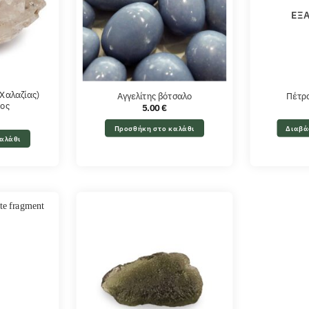
ΕΞ
(Χαλαζίας)
Αγγελίτης βότσαλο
Πέτρ
ος
5.00
€
Προσθήκη στο καλάθι
Διαβά
αλάθι