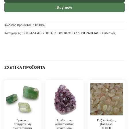
Buy now
Κωδικός προϊόντος:
101086
Κατηγορίες:
ΒΟΤΣΑΛΑ ΑΤΡΥΠΗΤΑ
,
ΛΙΘΟΙ ΚΡΥΣΤΑΛΛΟΘΕΡΑΠΕΙΑΣ
,
Οψιδιανός
ΣΧΕΤΙΚΆ ΠΡΟΪΌΝΤΑ
Πράσινη
Αμέθυστος
Ροζ Χαλαζίας
τουρμαλίνη
ακανόνιστος
βότσαλο
ακατέργαστη
καμπουσόν
3.00
€