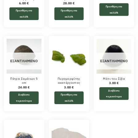
6.00
€
28.00
€
Προσθήκη στο
Προσθήκη στο
Προσθήκη στο
καλάθι
καλάθι
καλάθι
ΕΞΑΝΤΛΗΜΈΝΟ
ΕΞΑΝΤΛΗΜΈΝΟ
Πέτρα Σαμάνων 5
Πυρομορφίτης
Μάτι του Σίβα
cm
ακατέργαστος
3.00
€
24.00
€
3.00
€
Διαβάστε
Διαβάστε
Προσθήκη στο
περισσότερα
περισσότερα
καλάθι