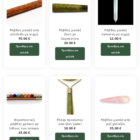
Ράβδος μασάζ από
Ράβδος μασάζ
Ράβδος μασάζ
ηλιόλιθο με αιχμή
Ζαντ με
σελενίτη με αιχμή
Σερπεντίνη
70.00
€
12.00
€
20.00
€
Προσθήκη στο
Προσθήκη στο
Προσθήκη στο
καλάθι
καλάθι
καλάθι
Θεραπευτική
Ρόλερ προσώπου
Ράβδος μασάζ από
ράβδος χαλκού με
από ζάντ (jade)
ροζ χαλαζία
λίθους των τσάκρα
18.00
€
35.00
€
45.00
€
Προσθήκη στο
Προσθήκη στο