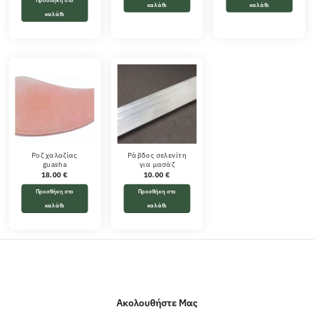
Προσθήκη στο
καλάθι
καλάθι
καλάθι
Ροζ χαλαζίας
Ράβδος σελενίτη
guasha
για μασάζ
18.00
€
10.00
€
Προσθήκη στο
Προσθήκη στο
καλάθι
καλάθι
Ακολουθήστε Μας