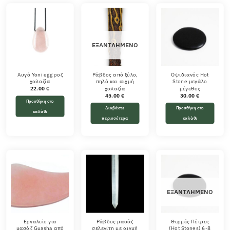
ΕΞΑΝΤΛΗΜΈΝΟ
Αυγό Yoni egg ροζ
Ράβδος από ξύλο,
Οψιδιανός Hot
χαλαζία
πηλό και αιχμή
Stone μεγάλο
χαλαζία
μέγεθος
22.00
€
45.00
€
30.00
€
Προσθήκη στο
Διαβάστε
Προσθήκη στο
καλάθι
περισσότερα
καλάθι
ΕΞΑΝΤΛΗΜΈΝΟ
Εργαλείο για
Ράβδος μασάζ
Θερμές Πέτρες
μασάζ Guasha από
σελενίτη με αιχμή
(Hot Stones) 6-8