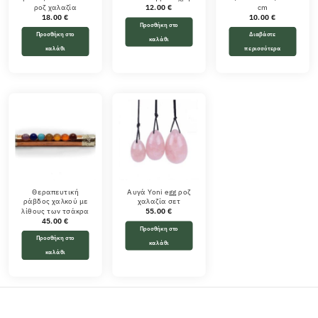
ροζ χαλαζία
cm
12.00
€
18.00
€
10.00
€
Προσθήκη στο
Προσθήκη στο
Διαβάστε
καλάθι
καλάθι
περισσότερα
Θεραπευτική
Αυγά Yoni egg ροζ
ράβδος χαλκού με
χαλαζία σετ
λίθους των τσάκρα
55.00
€
45.00
€
Προσθήκη στο
Προσθήκη στο
καλάθι
καλάθι