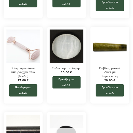
Προσθήκη στο
καλάθι
καλάθι
καλάθι
Ρόλερ προσώπου
Σελενίτης παλάμης
Ράβδος μασάζ
από ροζ χαλαζία
Ζαντ με
10.00
€
(διπλό)
Σερπεντίνη
Προσθήκη στο
27.00
€
20.00
€
καλάθι
Προσθήκη στο
Προσθήκη στο
καλάθι
καλάθι