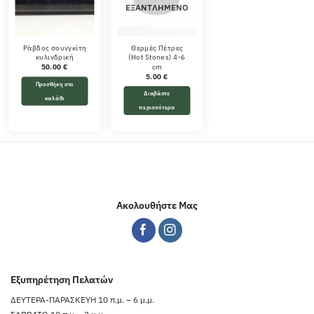
ΕΞΑΝΤΛΗΜΈΝΟ
Ράβδος σουνγκίτη
Θερμές Πέτρες
κυλινδρική
(Hot Stones) 4-6
cm
50.00
€
5.00
€
Προσθήκη στο
Διαβάστε
καλάθι
περισσότερα
Ακολουθήστε Μας
Εξυπηρέτηση Πελατών
ΔΕΥΤΕΡΑ-ΠΑΡΑΣΚΕΥΗ 10 π.μ. – 6 μ.μ.