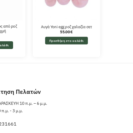
ς από ροζ
Αυγά Yoni egg ροζ χαλαζία σετ
ιχμή
55.00
€
Προσθήκη στο καλάθι
αλάθι
έτηση Πελατών
ΑΣΚΕΥΗ 10 π.μ. – 6 μ.μ.
.μ. - 3 μ.μ.
231661