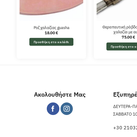
Θεραπευτική ράβδο
Ροζ χαλαζίας guasha
χαλαζία με α
18.00
€
75.00
€
Προσθήκη στο καλάθι
Προσθήκη στο κ
Ακολουθήστε Μας
Εξυπηρ
ΔΕΥΤΕΡΑ-ΠΑΡ
ΣΑΒΒΑΤΟ 10 π
+30 2103