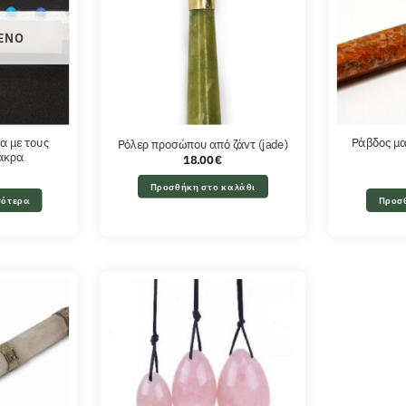
ΈΝΟ
α με τους
Ράβδος μα
Ρόλερ προσώπου από ζάντ (jade)
σάκρα
18.00
€
Προσθήκη στο καλάθι
σότερα
Προσ