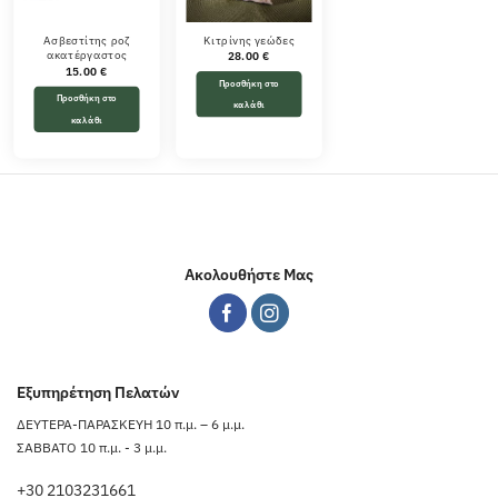
Ασβεστίτης ροζ
Κιτρίνης γεώδες
ακατέργαστος
28.00
€
15.00
€
Προσθήκη στο
Προσθήκη στο
καλάθι
καλάθι
Ακολουθήστε Μας
Εξυπηρέτηση Πελατών
ΔΕΥΤΕΡΑ-ΠΑΡΑΣΚΕΥΗ 10 π.μ. – 6 μ.μ.
ΣΑΒΒΑΤΟ 10 π.μ. - 3 μ.μ.
+30 2103231661