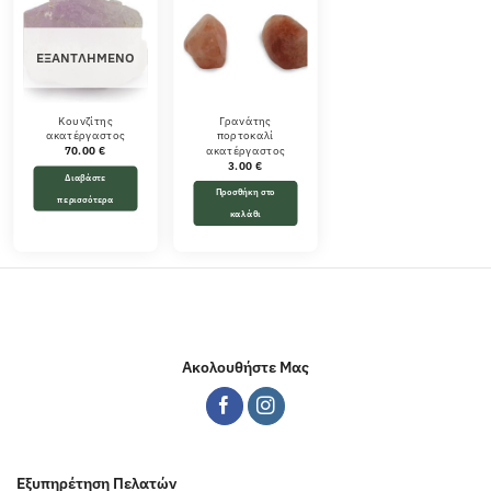
ΕΞΑΝΤΛΗΜΈΝΟ
Κουνζίτης
Γρανάτης
ακατέργαστος
πορτοκαλί
ακατέργαστος
70.00
€
3.00
€
Διαβάστε
Προσθήκη στο
περισσότερα
καλάθι
Ακολουθήστε Μας
Εξυπηρέτηση Πελατών