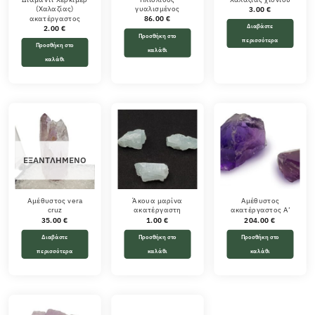
(Χαλαζίας)
γυαλισμένος
3.00
€
ακατέργαστος
86.00
€
Διαβάστε
2.00
€
Προσθήκη στο
περισσότερα
Προσθήκη στο
καλάθι
καλάθι
ΕΞΑΝΤΛΗΜΈΝΟ
Αμέθυστος vera
Άκουα μαρίνα
Αμέθυστος
cruz
ακατέργαστη
ακατέργαστος A’
35.00
€
1.00
€
204.00
€
Διαβάστε
Προσθήκη στο
Προσθήκη στο
περισσότερα
καλάθι
καλάθι