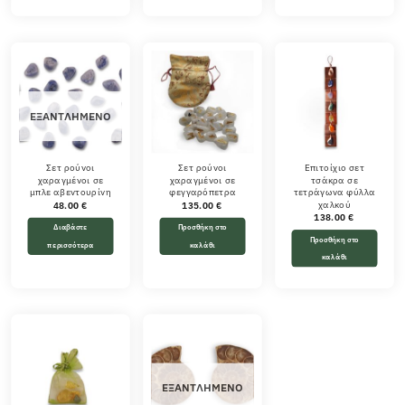
ΕΞΑΝΤΛΗΜΈΝΟ
Σετ ρούνοι
Σετ ρούνοι
Επιτοίχιο σετ
χαραγμένοι σε
χαραγμένοι σε
τσάκρα σε
μπλε αβεντουρίνη
φεγγαρόπετρα
τετράγωνα φύλλα
χαλκού
48.00
€
135.00
€
138.00
€
Διαβάστε
Προσθήκη στο
Προσθήκη στο
περισσότερα
καλάθι
καλάθι
ΕΞΑΝΤΛΗΜΈΝΟ