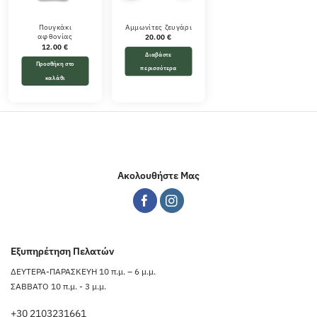
Πουγκάκι
Αμμωνίτες ζευγάρι
αφθονίας
20.00
€
12.00
€
Διαβάστε
Προσθήκη στο
περισσότερα
καλάθι
Ακολουθήστε Μας
Εξυπηρέτηση Πελατών
ΔΕΥΤΕΡΑ-ΠΑΡΑΣΚΕΥΗ 10 π.μ. – 6 μ.μ.
ΣΑΒΒΑΤΟ 10 π.μ. - 3 μ.μ.
+30 2103231661