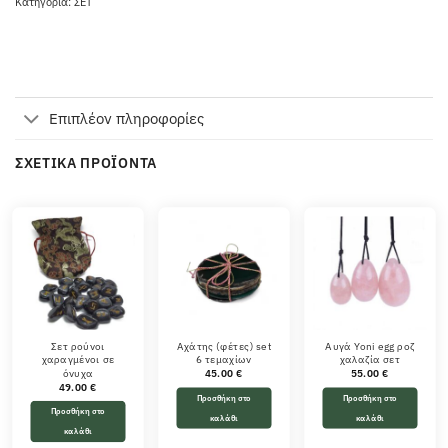
Κατηγορία:
ΣΕΤ
Επιπλέον πληροφορίες
ΣΧΕΤΙΚΆ ΠΡΟΪΌΝΤΑ
Σετ ρούνοι
Αχάτης (φέτες) set
Αυγά Yoni egg ροζ
χαραγμένοι σε
6 τεμαχίων
χαλαζία σετ
όνυχα
45.00
€
55.00
€
49.00
€
Προσθήκη στο
Προσθήκη στο
Προσθήκη στο
καλάθι
καλάθι
καλάθι