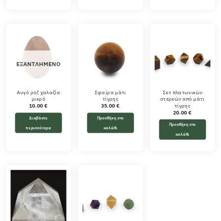
ΕΞΑΝΤΛΗΜΈΝΟ
Αυγό ροζ χαλαζία
Σφαίρα μάτι
Σετ πλατωνικών
μικρό
τίγρης
στερεών από μάτι
τίγρης
10.00
€
35.00
€
20.00
€
Διαβάστε
Προσθήκη στο
Προσθήκη στο
περισσότερα
καλάθι
καλάθι