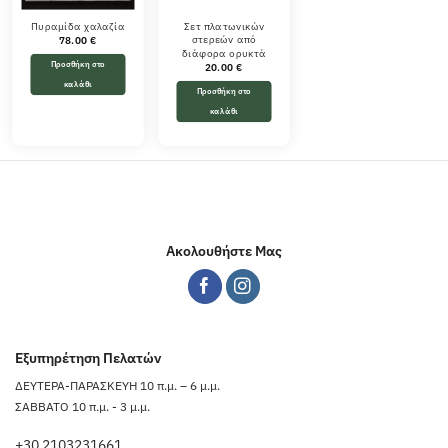
Πυραμίδα χαλαζία
Σετ πλατωνικών
στερεών από
78.00
€
διάφορα ορυκτά
Προσθήκη στο
20.00
€
καλάθι
Προσθήκη στο
καλάθι
Ακολουθήστε Μας
Εξυπηρέτηση Πελατών
ΔΕΥΤΕΡΑ-ΠΑΡΑΣΚΕΥΗ 10 π.μ. – 6 μ.μ.
ΣΑΒΒΑΤΟ 10 π.μ. - 3 μ.μ.
+30 2103231661