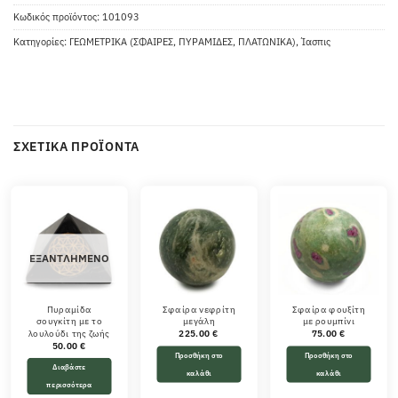
Κωδικός προϊόντος:
101093
Κατηγορίες:
ΓΕΩΜΕΤΡΙΚΑ (ΣΦΑΙΡΕΣ, ΠΥΡΑΜΙΔΕΣ, ΠΛΑΤΩΝΙΚΑ)
,
Ίασπις
ΣΧΕΤΙΚΆ ΠΡΟΪΌΝΤΑ
ΕΞΑΝΤΛΗΜΈΝΟ
Πυραμίδα
Σφαίρα νεφρίτη
Σφαίρα φουξίτη
σουγκίτη με το
μεγάλη
με ρουμπίνι
λουλούδι της ζωής
225.00
€
75.00
€
50.00
€
Προσθήκη στο
Προσθήκη στο
Διαβάστε
καλάθι
καλάθι
περισσότερα