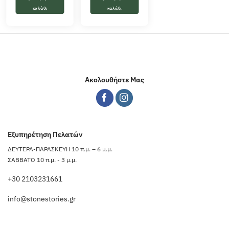
καλάθι
καλάθι
Ακολουθήστε Μας
Εξυπηρέτηση Πελατών
ΔΕΥΤΕΡΑ-ΠΑΡΑΣΚΕΥΗ 10 π.μ. – 6 μ.μ.
ΣΑΒΒΑΤΟ 10 π.μ. - 3 μ.μ.
+30 2103231661
info@stonestories.gr