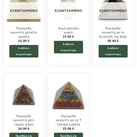
ΕΞΑΝΤΛΗΜΈΝΟ
ΕΞΑΝΤΛΗΜΈΝΟ
ΕΞΑΝΤΛΗΜΈΝΟ
Πυραμίδα
Αυγό χαλαζία
Πυραμίδα
οργονίτη χαλαζία
μικρό
σουγκίτη με το
μεγάλη
λουλούδι της ζωής
19.00
€
25.00
€
50.00
€
Διαβάστε
Διαβάστε
Διαβάστε
περισσότερα
περισσότερα
περισσότερα
Πυραμίδα
Πυραμίδα
οργονίτη μάτι
οργονίτη με τα 7
τίγρης μικρή
τσάκρα μεγάλη
10.00
€
25.00
€
Προσθήκη στο
Προσθήκη στο