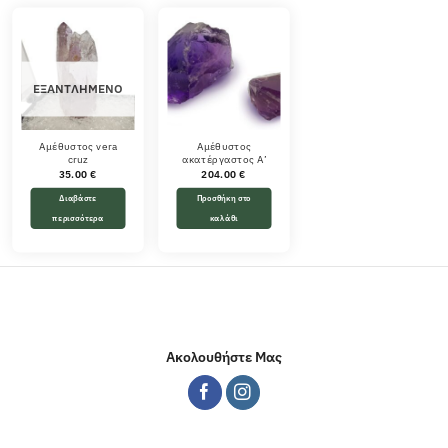
ΕΞΑΝΤΛΗΜΈΝΟ
Αμέθυστος vera
Αμέθυστος
cruz
ακατέργαστος A’
35.00
€
204.00
€
Διαβάστε
Προσθήκη στο
περισσότερα
καλάθι
Ακολουθήστε Μας