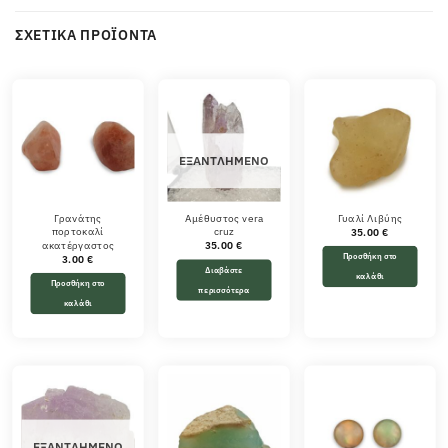
ΣΧΕΤΙΚΆ ΠΡΟΪΌΝΤΑ
ΕΞΑΝΤΛΗΜΈΝΟ
Γρανάτης
Αμέθυστος vera
Γυαλί Λιβύης
πορτοκαλί
cruz
35.00
€
ακατέργαστος
35.00
€
Προσθήκη στο
3.00
€
Διαβάστε
καλάθι
Προσθήκη στο
περισσότερα
καλάθι
ΕΞΑΝΤΛΗΜΈΝΟ