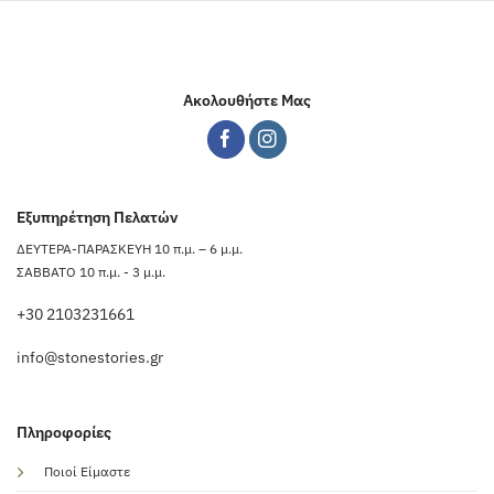
Ακολουθήστε Μας
Εξυπηρέτηση Πελατών
ΔΕΥΤΕΡΑ-ΠΑΡΑΣΚΕΥΗ 10 π.μ. – 6 μ.μ.
ΣΑΒΒΑΤΟ 10 π.μ. - 3 μ.μ.
+30 2103231661
info@stonestories.gr
Πληροφορίες
Ποιοί Είμαστε