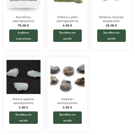
Κουνζίτης
Οπάλιος μπλε
Οπάλιος ζευγάρι
ακατέργαστος
ακατέργαστος
καμπουσόν
70.00
€
4.00
€
45.00
€
Διαβάστε
Προσθήκη στο
Προσθήκη στο
περισσότερα
καλάθι
καλάθι
Άκουα μαρίνα
Ζαφείρι
ακατέργαστη
ακατέργαστο
1.00
€
3.00
€
Προσθήκη στο
Προσθήκη στο
καλάθι
καλάθι