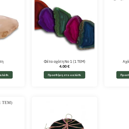
τη
Φέτα αχάτη Νο 1 (1 ΤΕΜ)
Αχά
4.00
€
αλάθι
Προσθήκη στο καλάθι
Προσ