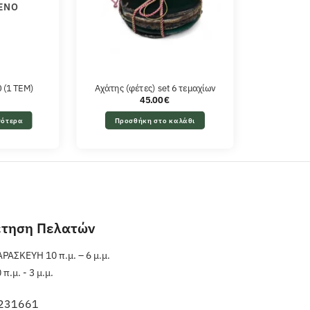
ΈΝΟ
 (1 ΤΕΜ)
Αχάτης (φέτες) set 6 τεμαχίων
45.00
€
σότερα
Προσθήκη στο καλάθι
έτηση Πελατών
ΑΣΚΕΥΗ 10 π.μ. – 6 μ.μ.
.μ. - 3 μ.μ.
231661