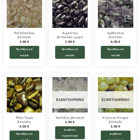
Ροζ Χαλαζίας
Αιματίτης
Αμέθυστος
βότσαλο
βοτσαλάκι μικρό
βότσαλο
3.00
€
1.00
€
4.00
€
Προσθήκη στο
Προσθήκη στο
Προσθήκη στο
καλάθι
καλάθι
καλάθι
ΕΞΑΝΤΛΗΜΈΝΟ
ΕΞΑΝΤΛΗΜΈΝΟ
Μάτι Τίγρη
Χαλαζίας βότσαλο
Κίτρινος Όνυχας
βότσαλο
βότσαλο
1.00
€
4.00
€
2.00
€
Διαβάστε
Προσθήκη στο
Διαβάστε
περισσότερα