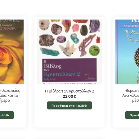
& θεραπείες
Θεραπε
Η Βίβλος των κρυστάλλων 2
άδα και το
Ανακάλυψ
22.00
€
σήμερα
μέσ
Προσθήκη στο καλάθι
αλάθι
Προσ