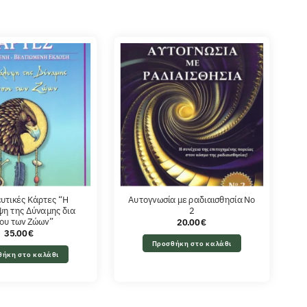
υτικές Κάρτες “Η
Αυτογνωσία με ραδιαισθησία No
η της Δύναμης δια
2
ου των Ζώων”
20.00
€
35.00
€
Προσθήκη στο καλάθι
θήκη στο καλάθι