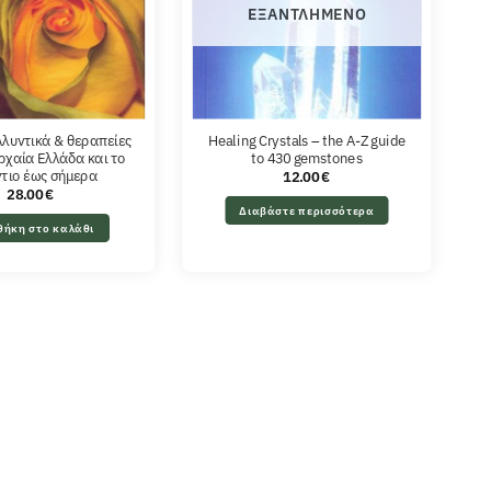
ΕΞΑΝΤΛΗΜΈΝΟ
λυντικά & θεραπείες
Healing Crystals – the A-Z guide
ρχαία Ελλάδα και το
to 430 gemstones
τιο έως σήμερα
12.00
€
28.00
€
Διαβάστε περισσότερα
θήκη στο καλάθι