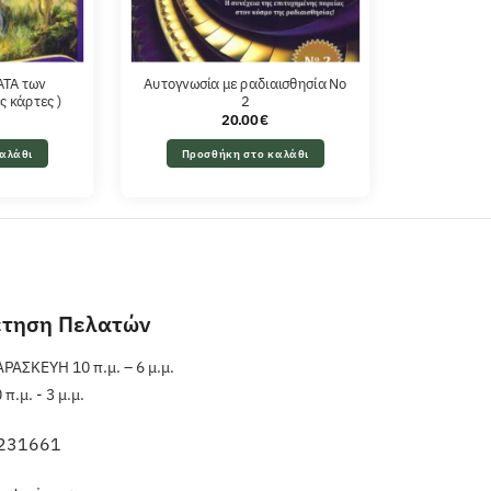
ΤΑ των
Αυτογνωσία με ραδιαισθησία No
ς κάρτες )
2
20.00
€
αλάθι
Προσθήκη στο καλάθι
έτηση Πελατών
ΑΣΚΕΥΗ 10 π.μ. – 6 μ.μ.
.μ. - 3 μ.μ.
231661