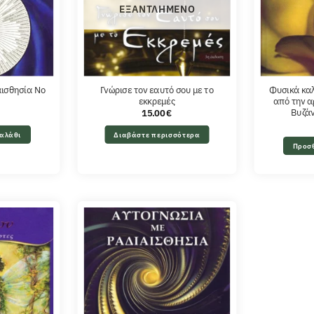
ΕΞΑΝΤΛΗΜΈΝΟ
αισθησία No
Γνώρισε τον εαυτό σου με το
Φυσικά καλ
εκκρεμές
από την α
Βυζάν
15.00
€
αλάθι
Διαβάστε περισσότερα
Προσ