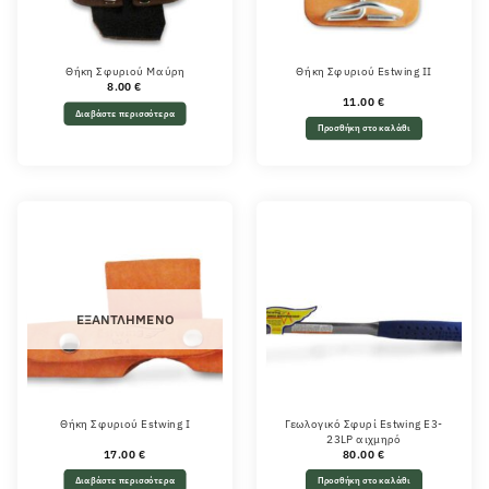
Θήκη Σφυριού Μαύρη
Θήκη Σφυριού Estwing II
8.00
€
11.00
€
Διαβάστε περισσότερα
Προσθήκη στο καλάθι
ΕΞΑΝΤΛΗΜΈΝΟ
Θήκη Σφυριού Estwing I
Γεωλογικό Σφυρί Estwing E3-
23LP αιχμηρό
17.00
€
80.00
€
Διαβάστε περισσότερα
Προσθήκη στο καλάθι