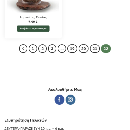
Αμμωνίτης Ρωσίας
7.00
€
Διαβάστε περισσότερα
1
2
3
…
19
20
21
22
Ακολουθήστε Μας
Εξυπηρέτηση Πελατών
ΔΕΥΤΕΡΑ-ΠΑΡΑΣΚΕΥΗ 10 π.μ. – 6 μ.μ.