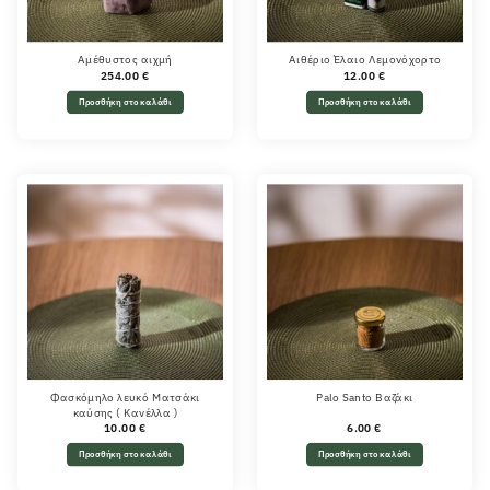
Αμέθυστος αιχμή
Αιθέριο Έλαιο Λεμονόχορτο
254.00
€
12.00
€
Προσθήκη στο καλάθι
Προσθήκη στο καλάθι
Φασκόμηλο λευκό Ματσάκι
Palo Santo Βαζάκι
καύσης ( Κανέλλα )
10.00
€
6.00
€
Προσθήκη στο καλάθι
Προσθήκη στο καλάθι